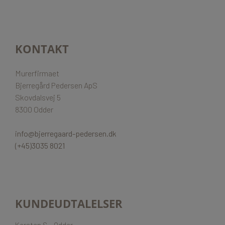
KONTAKT
Murerfirmaet
Bjerregård Pedersen ApS
Skovdalsvej 5
8300 Odder
info@bjerregaard-pedersen.dk
(+45)3035 8021
KUNDEUDTALELSER
Karsten S – Odder