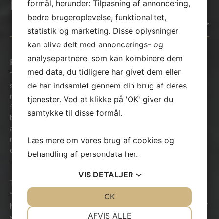
KUNDEUDTALELSER
formål, herunder: Tilpasning af annoncering,
bedre brugeroplevelse, funktionalitet,
Se vores anmeldelser på håndværker.dk >
statistik og marketing. Disse oplysninger
kan blive delt med annoncerings- og
analysepartnere, som kan kombinere dem
Resultat og service i top
med data, du tidligere har givet dem eller
“Vi har fra a-z været utrolig glade for at have dette firma til at
stå for renovation af vores badeværelse. Kommunikation,
de har indsamlet gennem din brug af deres
rådgivning og kvaliteten af arbejdet har levet op til alle
tjenester. Ved at klikke på 'OK' giver du
forventninger, og vi er super glade for vores flotte nye
samtykke til disse formål.
badeværelse. Vi har haft besøg af yderst venlige folk, der
arbejder effektivt, er fleksible mht. ønsker/ændringer og som
ryder pænt op. Prisen kan vi heller ikke klage over. Vi kan på
Læs mere om vores brug af cookies og
det varmeste anbefale Murerfirmaet Bjerregård Pedersen. ”
behandling af persondata
her
.
– Else
VIS
DETALJER
Trægulv til nye klinker
“Vi har fået lagt klinkegulv i køkken, vi har lige købt hus og
JA
NEJ
OK
JA
NEJ
havde et meget slidt trægulv i køkken og ville have klinker på i
NØDVENDIGE
PRÆFERENCER
AFVIS ALLE
stedet, vi ringede til Anders torsdag uge 2, og tænker vi når